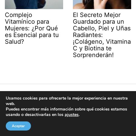
Complejo
El Secreto Mejor
Vitamínico para
Guardado para un
Mujeres: ¿Por Qué
Cabello, Piel y Uñas
es Esencial para tu
Radiantes:
Salud?
¡Colágeno, Vitamina
C y Biotina te
Sorprenderán!
Este sitio web genera ingresos por las compras
Usamos cookies para ofrecerte la mejor experiencia en nuestra
web.
realizadas por los usuarios mediante enlaces de
Puedes encontrar más información sobre qué cookies estamos
afiliado de amazon.
usando o desactivarlas en los
ajustes
.
Aceptar
El contenido de esta página web tiene fines