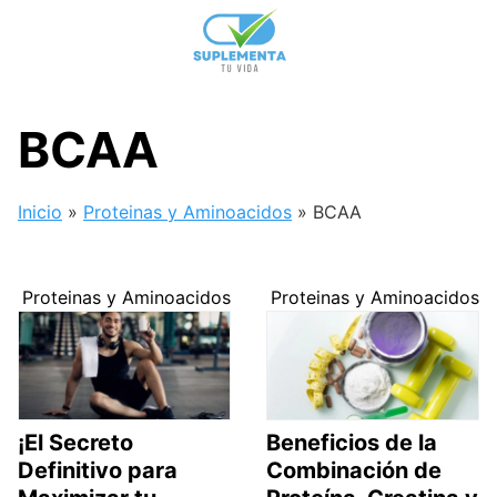
Skip
to
content
BCAA
Inicio
»
Proteinas y Aminoacidos
»
BCAA
Proteinas y Aminoacidos
Proteinas y Aminoacidos
¡El Secreto
Beneficios de la
Definitivo para
Combinación de