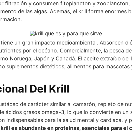
r filtración y consumen fitoplancton y zooplancton, l
gmento de las algas. Además, el krill forma enormes 
ormación.
l tiene un gran impacto medioambiental. Absorben di
rientes por el océano. Comercialmente, la pesca del k
o Noruega, Japón y Canadá. El aceite extraído del kri
mo suplementos dietéticos, alimentos para mascotas 
cional Del Krill
crustáceo de carácter similar al camarón, repleto de n
de ácidos grasos omega-3, lo que lo convierte en u
 indispensables para la salud mental y cardiaca, y pa
 krill es abundante en proteínas, esenciales para el 