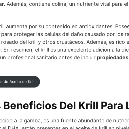
ar
. Además, contiene colina, un nutriente vital para el
 krill aumenta por su contenido en antioxidantes. Pose
para proteger las células del daño causado por los ra
-rosado del krill y otros crustáceos. Además, es rico 
 En resumen, el krill es una excelente adición a la di
n profesional sanitario antes de incluir
propiedades 
 de Aceite de Krill
 Beneficios Del Krill Para 
arecido a la gamba, es una fuente abundante de nutrie
 el DHA, están presentes en el aceite de krill en nivel