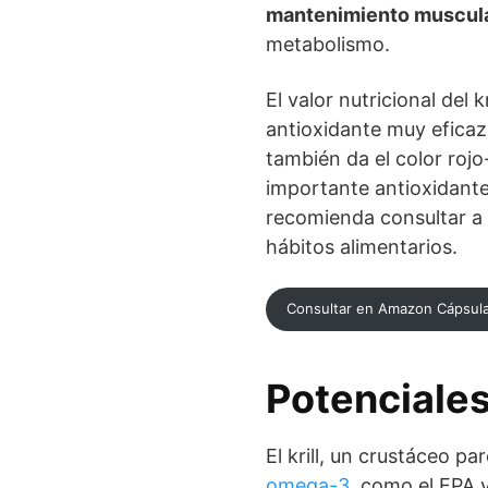
mantenimiento muscul
metabolismo.
El valor nutricional del
antioxidante muy eficaz 
también da el color rojo
importante antioxidante.
recomienda consultar a u
hábitos alimentarios.
Consultar en Amazon Cápsulas
Potenciales
El krill, un crustáceo p
omega-3
, como el EPA y