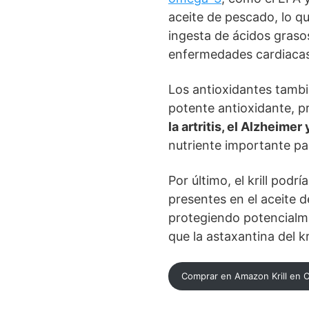
aceite de pescado, lo q
ingesta de ácidos graso
enfermedades cardiacas,
Los antioxidantes tambié
potente antioxidante, p
la artritis, el Alzheimer
nutriente importante par
Por último, el krill podr
presentes en el aceite d
protegiendo potencialme
que la astaxantina del kri
Comprar en Amazon Krill en 