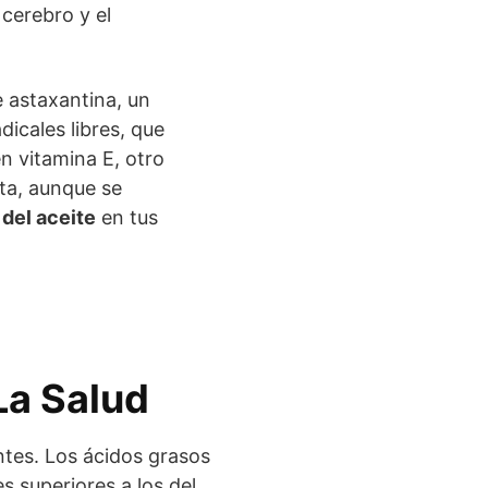
 cerebro y el
e astaxantina, un
dicales libres, que
en vitamina E, otro
eta, aunque se
del aceite
en tus
La Salud
ntes. Los ácidos grasos
es superiores a los del