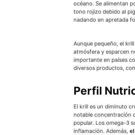
océano. Se alimentan po
tono rojizo debido al pi
nadando en apretada f
Aunque pequeño, el kril
atmósfera y esparcen nut
importante en países com
diversos productos, co
Perfil Nutri
El krill es un diminuto 
notable concentración 
popular. Los omega-3 son
inflamación. Además,
el